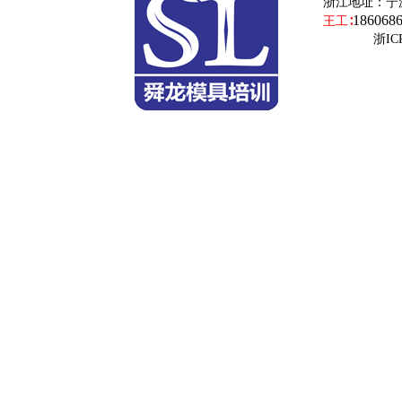
浙江地址：
宁
186068
王工∶
浙ICP备19