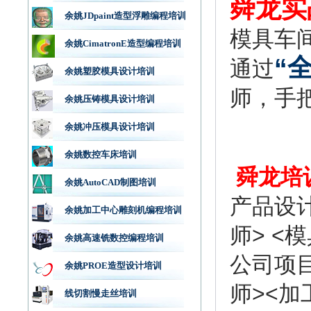
舜龙实
余姚JDpaint造型浮雕编程培训
模具车
余姚CimatronE造型编程培训
“
通过
余姚塑胶模具设计培训
师，手
余姚压铸模具设计培训
余姚冲压模具设计培训
余姚数控车床培训
舜龙
培
余姚AutoCAD制图培训
产品设计
余姚加工中心雕刻机编程培训
师> <
余姚高速铣数控编程培训
公司项目
余姚PROE造型设计培训
师><加
线切割慢走丝培训