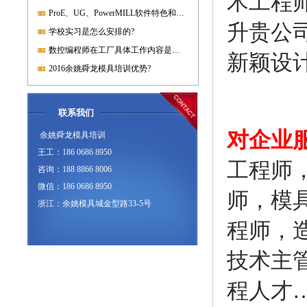
术工程
ProE、UG、PowerMILL软件特色和优势?
升贵公
学校实习是怎么安排的?
数控编程师在工厂具体工作内容是什么?
新颖设
2016余姚舜龙模具培训优势?
联系我们
对企业
余姚舜龙模具培训
王工：186 0686 8950
工程师
咨询：188 8866 8006
微信：186 0686 8950
师，模
浙江：余姚模具城金型路33-5号
程师，
技术主
程人才