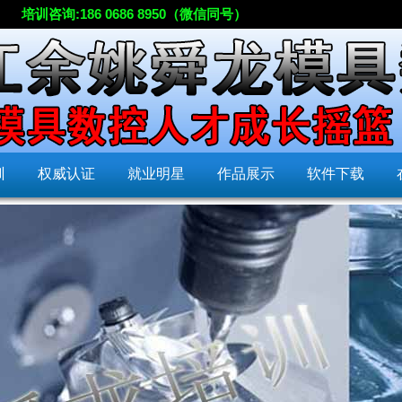
培训咨询:186 0686 8950（微信同号）
训
权威认证
就业明星
作品展示
软件下载