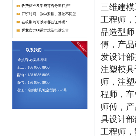
三维建模
收费标准及学费可否分期打折?
开班时间、教学安排、基础不同怎样开课?
工程师，
在校期间可以考哪些证件呢?
品造型师
舜龙官方联系方式及电话公告
傅，产品
联系我们
发设计部
余姚舜龙模具培训
注塑模具
王工：186 0686 8950
咨询：188 8866 8006
师，注塑
微信：186 0686 8950
浙江：余姚模具城金型路33-5号
程师，车
师傅，产
具设计部
工程师，