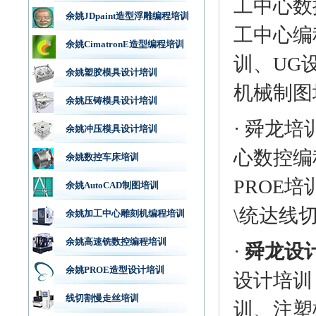
工中心数
余姚JDpaint造型浮雕编程培训
工中心编程
余姚CimatronE造型编程培训
训、UG
余姚塑胶模具设计培训
机械制图
余姚压铸模具设计培训
· 舜龙
余姚冲压模具设计培训
心数控编程
余姚数控车床培训
PROE培
余姚AutoCAD制图培训
\统达线
余姚加工中心雕刻机编程培训
余姚高速铣数控编程培训
·
舜龙设
余姚PROE造型设计培训
设计培训
线切割慢走丝培训
训、注塑