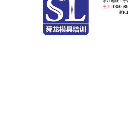
浙江地址：
宁
186068
王工∶
浙ICP备19