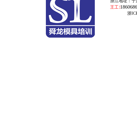
浙江地址：
宁
186068
王工∶
浙ICP备19